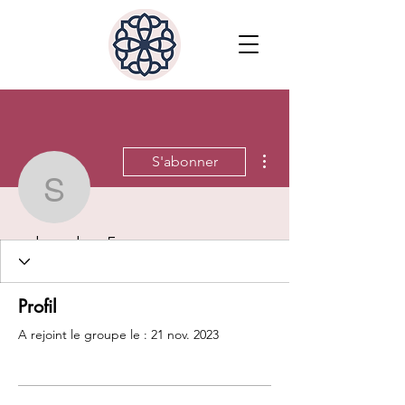
Plus d'actions
S'abonner
salomelevy5
Administrateur
salomelevy5
Profil
A rejoint le groupe le : 21 nov. 2023