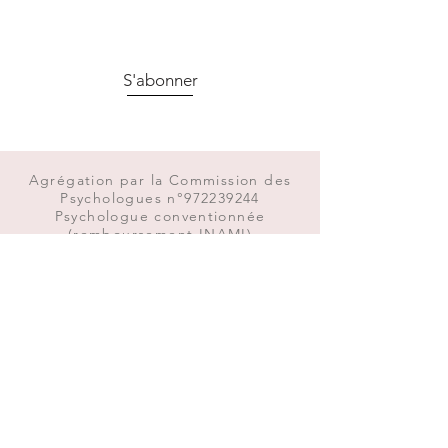
S'abonner
Agrégation par la Commission des
Psychologues n°972239244
Psychologue conventionnée
(remboursement INAMI)
Mentions légales
© 2023 par
C-Comm